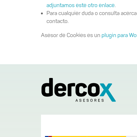
adjuntamos este otro enlace
.
Para cualquier duda o consulta acerca
contacto.
Asesor de Cookies es un
plugin para W