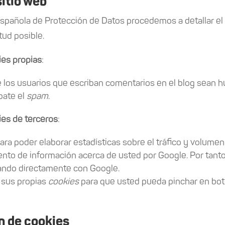
sitio web
 Española de Protección de Datos procedemos a detallar e
tud posible.
ies propias
:
e los usuarios que escriban comentarios en el blog sean 
bate el
spam
.
ies de terceros
:
ara poder elaborar estadísticas sobre el tráfico y volumen d
ento de información acerca de usted por Google. Por tanto,
ando directamente con Google.
a sus propias
cookies
para que usted pueda pinchar en bot
n de cookies