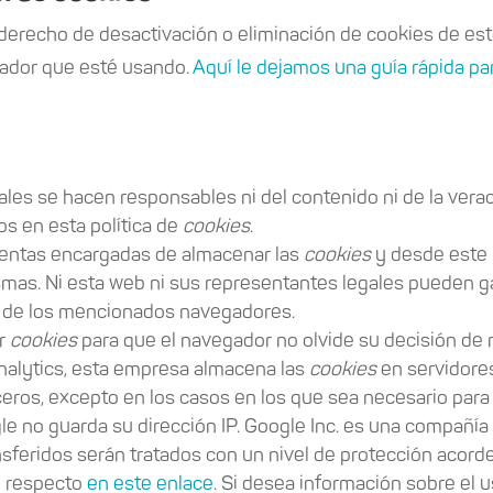
erecho de desactivación o eliminación de cookies de este
gador que esté usando.
Aquí le dejamos una guía rápida p
les se hacen responsables ni del contenido ni de la verac
s en esta política de
cookies
.
entas encargadas de almacenar las
cookies
y desde este 
smas. Ni esta web ni sus representantes legales pueden gar
 de los mencionados navegadores.
ar
cookies
para que el navegador no olvide su decisión de 
alytics, esta empresa almacena las
cookies
en servidore
eros, excepto en los casos en los que sea necesario para
ogle no guarda su dirección IP. Google Inc. es una compañí
nsferidos serán tratados con un nivel de protección acord
e respecto
en este enlace
. Si desea información sobre el 